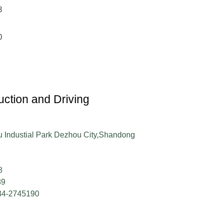
8
0
ction and Driving
u Industial Park Dezhou City,Shandong
8
89
34-2745190
m