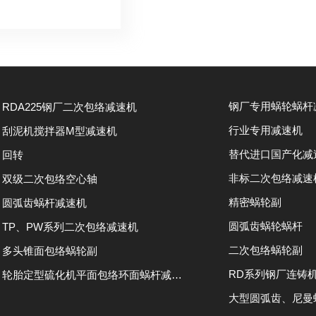
RDA225钢厂二次包络减速机
行业专用减速机
刮泥机搅拌器M型减速机
替代进口国产化减
回转
非标二次包络减速
双级二次包络空心轴
精密蜗轮副
圆弧齿蜗杆减速机
圆弧齿蜗轮蜗杆
TP、PW系列二次包络减速机
二次包络蜗轮副
多头锥面包络蜗轮副
轮胎定型硫化机平面包络环面蜗杆减速机