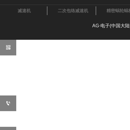
减速机
二次包络减速机
精密蜗轮蜗
AG·电子(中国

