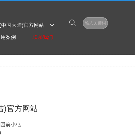

输入关键词
子(中国大陆)官方网站

使用案例
联系我们
陆)官方网站
业园前小屯
0