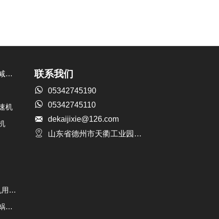
联系我们
钢厂专用蜗轮蜗杆减速机

05342745190

05342745110
速机

dekaijixie@126.com
机

山东省德州市天衢工业园前小屯
RD系列钢厂连铸机用二次包络蜗杆减机
大型圆弧齿、尼曼蜗轮副