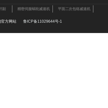
杆副
精密伺服蜗轮减速机
平面二次包络减速机
大陆)官方网站
鲁ICP备11029644号-1