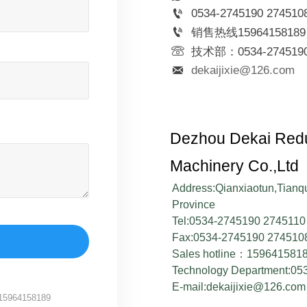

0534-2745190 274510

销售热线15964158189

技术部：0534-274519

dekaijixie@126.com
Dezhou Dekai Redu
Machinery Co.,Ltd
Address:Qianxiaotun,Tianq
Province
Tel:0534-2745190 2745110
Fax:0534-2745190 274510
Sales hotline：159641581
Technology Department:05
E-mail:dekaijixie@126.co
964158189