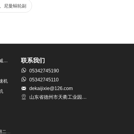
、尼曼蜗轮副
联系我们
钢厂专用蜗轮蜗杆减速机

05342745190

05342745110
速机

dekaijixie@126.com
机

山东省德州市天衢工业园前小屯
RD系列钢厂连铸机用二次包络蜗杆减机