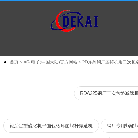
首页
>
AG·电子(中国大陆)官方网站
>
RD系列钢厂连铸机用二次包

RDA225钢厂二次包络减速
轮胎定型硫化机平面包络环面蜗杆减速机
钢厂专用蜗轮