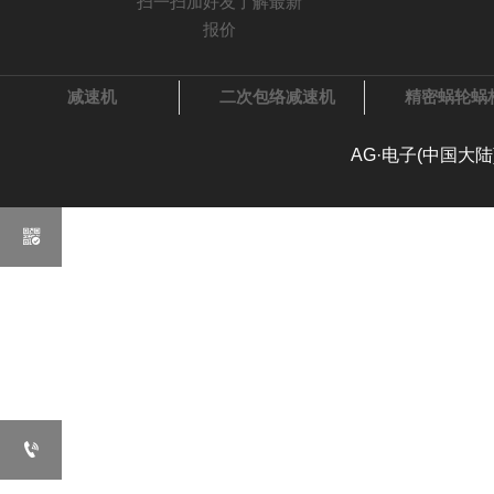
扫一扫加好友了解最新
报价
减速机
二次包络减速机
精密蜗轮蜗
AG·电子(中国

