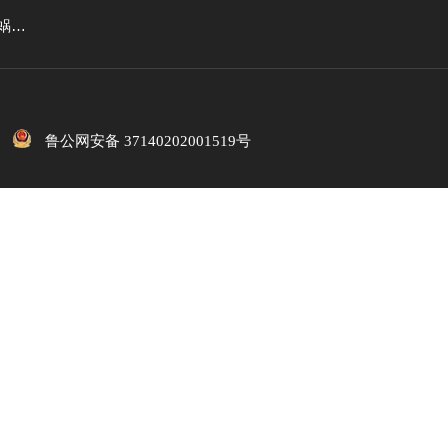
大型圆弧齿、尼曼蜗轮副
鲁公网安备 37140202001519号