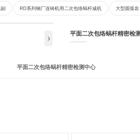
轮副
RD系列钢厂连铸机用二次包络蜗杆减机
大型圆弧齿
平面二次包络蜗杆精密检
›
平面二次包络蜗杆精密检测中心