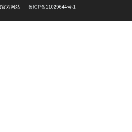
大陆)官方网站
鲁ICP备11029644号-1