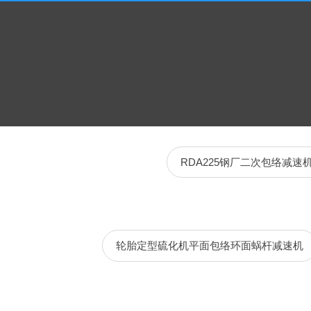
RDA225钢厂二次包络减速
轮胎定型硫化机平面包络环面蜗杆减速机