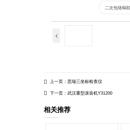
二次包络蜗
‹

上一页：
思瑞三坐标检查仪

下一页：
武汉重型滚齿机Y31200
相关推荐