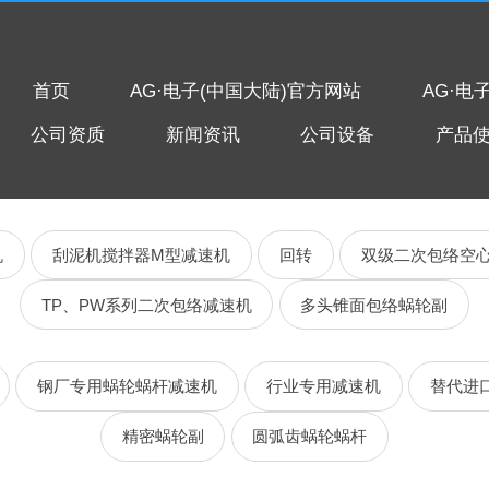
首页
AG·电子(中国大陆)官方网站
AG·电
公司资质
新闻资讯
公司设备
产品
机
刮泥机搅拌器M型减速机
回转
双级二次包络空
TP、PW系列二次包络减速机
多头锥面包络蜗轮副
钢厂专用蜗轮蜗杆减速机
行业专用减速机
替代进
精密蜗轮副
圆弧齿蜗轮蜗杆