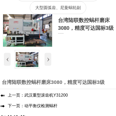
大型圆弧齿、尼曼蜗轮副
台湾陆联数控蜗杆磨床
3080，精度可达国标3级
‹
›
台湾陆联数控蜗杆磨床3080，精度可达国标3级

上一页：
武汉重型滚齿机Y31200

下一页：
动平衡仪检测蜗杆