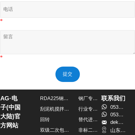
提交
AG·电
联系我们
钢厂专用蜗轮蜗杆减速机
RDA225钢厂二次包络减速机
子(中国

05342745190
行业专用减速机
刮泥机搅拌器M型减速机

05342745110
大陆)官
替代进口国产化减速机
回转

dekaijixie@126.com
方网站

非标二次包络减速机
山东省德州市天衢工业园前小屯
双级二次包络空心轴