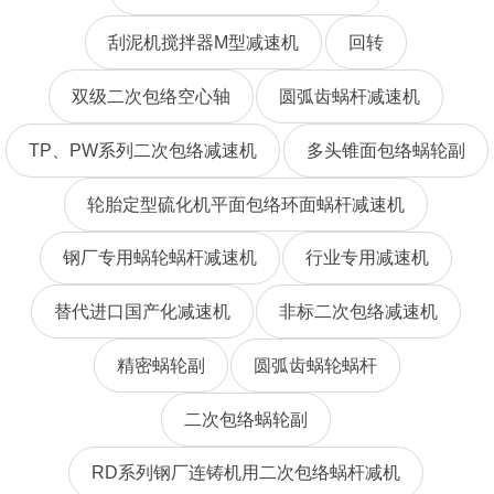
刮泥机搅拌器M型减速机
回转
双级二次包络空心轴
圆弧齿蜗杆减速机
TP、PW系列二次包络减速机
多头锥面包络蜗轮副
轮胎定型硫化机平面包络环面蜗杆减速机
钢厂专用蜗轮蜗杆减速机
行业专用减速机
替代进口国产化减速机
非标二次包络减速机
精密蜗轮副
圆弧齿蜗轮蜗杆
二次包络蜗轮副
RD系列钢厂连铸机用二次包络蜗杆减机